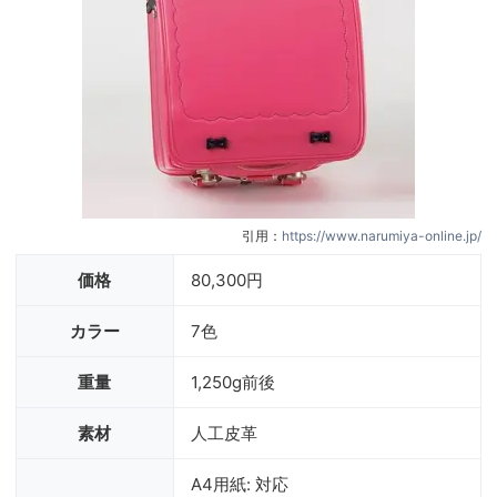
引用：
https://www.narumiya-online.jp/
価格
80,300円
カラー
7色
重量
1,250g前後
素材
人工皮革
A4用紙: 対応