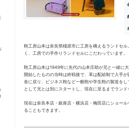
覧
鞄工房山本は奈良県橿原市に工房を構えるランドセル
な
く、工房での手作りランドセルにこだわっています。
？
鞄工房山本は1949年に先代の山本庄助が兄と一緒に
開始したものの当時は終戦後で、革は配給制で入手が
舎に戻り、ビジネス鞄など一般鞄や学生鞄の製造をして
として兄とは別にスタートし、現在に至るまでランド
の
徹
現在は奈良本店・銀座店・横浜店・梅田店にショール
ることもできます。