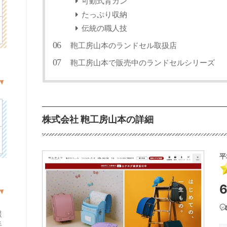
可動式背カン
たっぷり収納
伝統の職人技
鞄工房山本のランドセル取扱店
鞄工房山本で販売中のランドセルシリーズ
株式会社 鞄工房山本の詳細
平
援
手