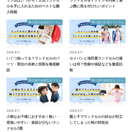
ラン活はいつから？人気ランドセ
ランドセルをデザイン＆内装で選
ルを手に入れるためのベストな購
ぶ際に気を付けたいポイント
入時期
購入前のお役立ちコラム
購入前のお役立ちコラム
2024.4.11
2024.4.11
いくつ知ってる？ランドセルのパ
セイバンと池田屋ランドセルの違
ーツ・部位の名称と役割を徹底解
いは何？性能や保証などを徹底比
説
較
購入前のお役立ちコラム
購入前のお役立ちコラム
2024.4.11
2024.4.11
小柄なお子様におすすめ！軽い・
親と子でランドセルの好みが対立
背負いやすい・負担が少ないラン
してしまった時の対処法
ドセル3選