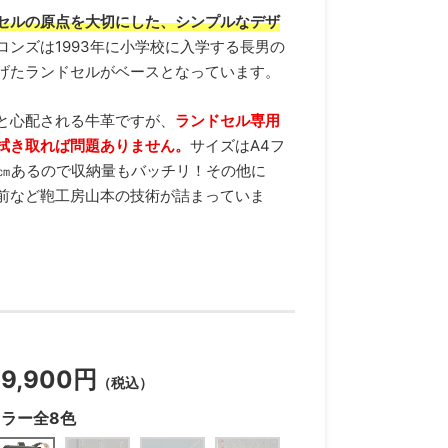
セルの原点を大切にした、シンプルなデザ
ロンズは1993年に小学校に入学する長男の
げたランドセルがベースとなっています。
と心配される牛革ですが、
ランドセル専用
拭き取れば問題ありません。
サイズはA4フ
2㎝あるので収納量もバッチリ！その他に
前など鞄工房山本の技術が詰まっていま
69,900円
（税込）
カラー全8色