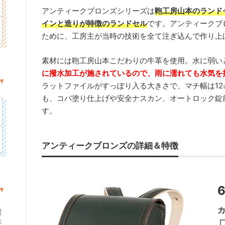
アンティークブロンズシリーズは
鞄工房山本のランド
インと造りが特徴のランドセル
です。アンティークブ
ために、工房主が当時の技術を全て注ぎ込んで作り上
素材には鞄工房山本こだわりの牛革を使用。水に弱い
に撥水加工が施されているので、雨に濡れても水気を
ラットファイルがすっぽり入る大きさで、マチ幅は1
も、コバ塗り仕上げや安全ナスカン、オートロック錠
す。
アンティークブロンズの詳細＆特徴
援
手