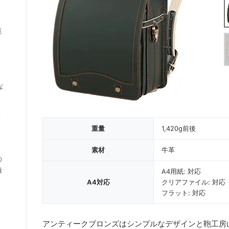
覧
な
？
重量
1,420g前後
素材
牛革
の
徹
A4用紙: 対応
A4対応
クリアファイル: 対応
フラット: 対応
アンティークブロンズはシンプルなデザインと鞄工房