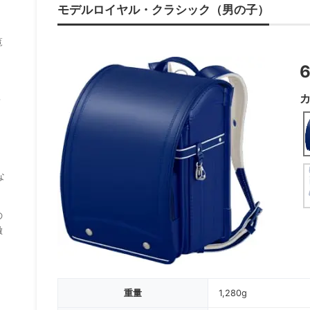
モデルロイヤル・クラシック（男の子）
覧
？
な
の
徹
重量
1,280g