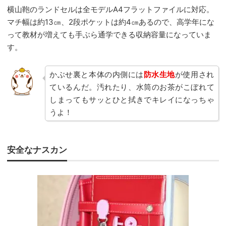
横山鞄のランドセルは全モデルA4フラットファイルに対応。
マチ幅は約13㎝、2段ポケットは約4㎝あるので、高学年にな
って教材が増えても手ぶら通学できる収納容量になっていま
す。
かぶせ裏と本体の内側には
防水生地
が使用され
ているんだ。汚れたり、水筒のお茶がこぼれて
しまってもサッとひと拭きでキレイになっちゃ
うよ！
安全なナスカン