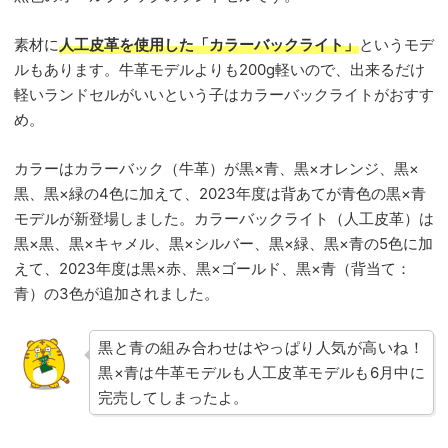
素材に
人工皮革を使用した「カラーバックライト」
というモデ
ルもあります。牛革モデルよりも200g軽いので、出来るだけ
軽いランドセルがいいという子はカラーバックライトがおすす
め。
カラーはカラーバック（牛革）が黒×青、黒×オレンジ、黒×
黒、黒×緑の4色に加えて、2023年度は背あてが青色の黒×青
モデルが新登場しました。カラーバックライト（人工皮革）は
黒×黒、黒×キャメル、黒×シルバー、黒×緑、黒×青の5色に加
えて、2023年度は黒×赤、黒×ゴールド、黒×青（背当て：
青）の3色が追加されました。
黒と青の組み合わせはやっぱり人気が高いね！
黒×青は牛革モデルも人工皮革モデルも6月中に
完売してしまったよ。